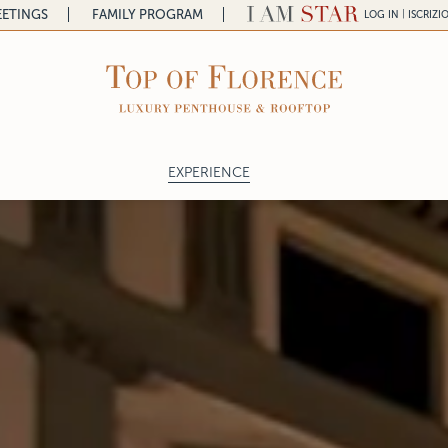
ETINGS
FAMILY PROGRAM
|
LOG IN
ISCRIZI
EXPERIENCE
a
ntal
lace
gelo