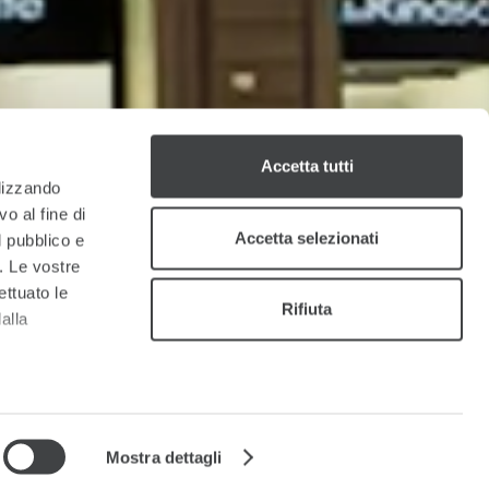
Accetta tutti
ilizzando
o al fine di
Accetta selezionati
l pubblico e
i. Le vostre
ettuato le
Rifiuta
alla
a
sezione
e sui cookie.
Mostra dettagli
cial media e