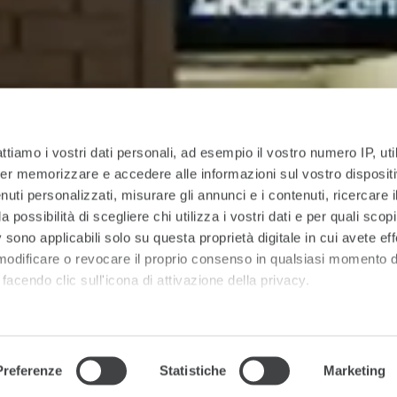
attiamo i vostri dati personali, ad esempio il vostro numero IP, ut
er memorizzare e accedere alle informazioni sul vostro dispositiv
uti personalizzati, misurare gli annunci e i contenuti, ricercare i
a possibilità di scegliere chi utilizza i vostri dati e per quali scop
 sono applicabili solo su questa proprietà digitale in cui avete eff
 modificare o revocare il proprio consenso in qualsiasi momento d
facendo clic sull'icona di attivazione della privacy.
 elaborati i tuoi dati personali e imposta le tue preferenze nell
 ritirare il tuo consenso in qualsiasi momento dalla Dichiarazion
Preferenze
Statistiche
Marketing
rsonalizzare contenuti ed annunci, per fornire funzionalità dei so