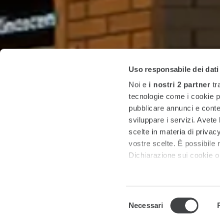
Uso responsabile dei dati
Noi e
i nostri 2 partner
tr
tecnologie come i cookie p
pubblicare annunci e conten
sviluppare i servizi. Avete l
scelte in materia di privacy
vostre scelte. È possibile
Dichiarazione sui cookie o 
Approfondisci come vengono
dettagli
. Puoi modificare o
Selezione
Necessari
del
Utilizziamo i cookie per pe