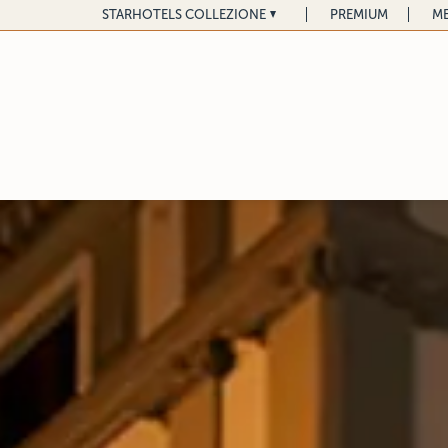
STARHOTELS COLLEZIONE
PREMIUM
ME
HOME COLLEZIONE
ROMA
PARIGI
Hotel d'Inghilterra
Castille
FIRENZE
SATURNIA
Helvetia & Bristol
Terme di Saturni
Teatro Luxury Apartments
SIENA
Grand Hotel Contine
FORTE DEI MARMI
Hermitage Hotel & Resort
TRIESTE
Savoia Excelsior Pa
LONDRA
The Franklin
The Gore
VENEZIA
Splendid Venice
The Pelham
Hotel Gabrielli
Gabrielli Luxury
MILANO
Rosa Grand
Apartments
Duomo Luxury Apartments
VICENZA
Hotel Villa Michelan
NEW YORK
The Michelangelo