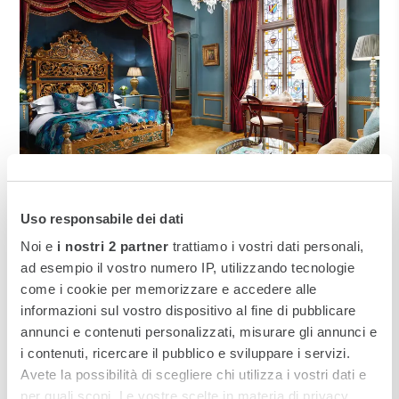
Uso responsabile dei dati
KENSINGTON
Noi e
i nostri 2 partner
trattiamo i vostri dati personali,
The Gore London
ad esempio il vostro numero IP, utilizzando tecnologie
come i cookie per memorizzare e accedere alle
informazioni sul vostro dispositivo al fine di pubblicare
Elegante, accogliente e intimo, il The Gore è un
annunci e contenuti personalizzati, misurare gli annunci e
boutique hotel autenticamente British che vi farà
i contenuti, ricercare il pubblico e sviluppare i servizi.
sentire a casa
nel cuore di Kensington a Londra
.
Avete la possibilità di scegliere chi utilizza i vostri dati e
per quali scopi. Le vostre scelte in materia di privacy