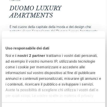
DUOMO LUXURY
APARTMENTS
È nel cuore della capitale della moda e del design che
potrete vivere l’esperienza dei Duomo Luxury Apartments
by Rosa Grand, prima realtà del gruppo nel segmento dei
“Luxury serviced apartments”.
Uso responsabile dei dati
SCOPRI DI PIÙ
Noi e
i nostri 2 partner
trattiamo i vostri dati personali,
ad esempio il vostro numero IP, utilizzando tecnologie
come i cookie per memorizzare e accedere alle
informazioni sul vostro dispositivo al fine di pubblicare
annunci e contenuti personalizzati, misurare gli annunci e
i contenuti, ricercare il pubblico e sviluppare i servizi.
Avete la possibilità di scegliere chi utilizza i vostri dati e
per quali scopi. Le vostre scelte in materia di privacy
sono applicabili solo su questa proprietà digitale in cui