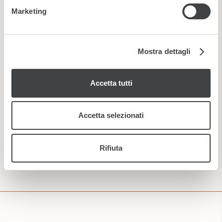
dalla Dichiarazione sui cookie.
Nuovo
|
Audio
Marketing
Utilizziamo i cookie per personalizzare contenuti ed
annunci, per fornire funzionalità dei social media e per
analizzare il nostro traffico. Condividiamo inoltre
Mostra dettagli
informazioni sul modo in cui utilizza il nostro sito con i
nostri partner che si occupano di analisi dei dati web,
Accetta tutti
pubblicità e social media, i quali potrebbero combinarle
con altre informazioni che ha fornito loro o che hanno
raccolto dal suo utilizzo dei loro servizi.
Accetta selezionati
ISCRIVITI
Rifiuta