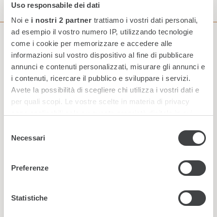
Uso responsabile dei dati
Noi e
i nostri 2 partner
trattiamo i vostri dati personali,
ad esempio il vostro numero IP, utilizzando tecnologie
come i cookie per memorizzare e accedere alle
Iscriviti alla nostra Newsletter
informazioni sul vostro dispositivo al fine di pubblicare
annunci e contenuti personalizzati, misurare gli annunci e
i contenuti, ricercare il pubblico e sviluppare i servizi.
Avete la possibilità di scegliere chi utilizza i vostri dati e
per quali scopi. Le vostre scelte in materia di privacy
sono applicabili solo su questa proprietà digitale in cui
avete effettuato le vostre scelte. È possibile modificare o
Selezione
revocare il proprio consenso in qualsiasi momento dalla
Necessari
del
Dichiarazione sui cookie o facendo clic sull'icona di
consenso
attivazione della privacy.
Preferenze
Approfondisci come vengono elaborati i tuoi dati personali
e imposta le tue preferenze nella
sezione dettagli
. Puoi
*
Ho letto e accetto la
Statistiche
privacy policy
modificare o ritirare il tuo consenso in qualsiasi momento