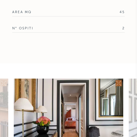
AREA MQ
45
N° OSPITI
2