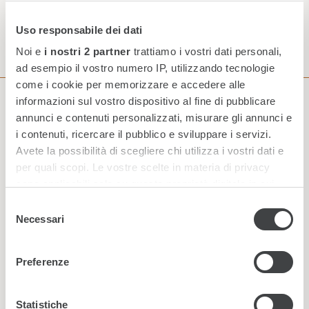
INVIA
Uso responsabile dei dati
Noi e
i nostri 2 partner
trattiamo i vostri dati personali,
ad esempio il vostro numero IP, utilizzando tecnologie
come i cookie per memorizzare e accedere alle
informazioni sul vostro dispositivo al fine di pubblicare
Iscriviti alla nostra Newsletter
annunci e contenuti personalizzati, misurare gli annunci e
i contenuti, ricercare il pubblico e sviluppare i servizi.
Avete la possibilità di scegliere chi utilizza i vostri dati e
per quali scopi. Le vostre scelte in materia di privacy
sono applicabili solo su questa proprietà digitale in cui
avete effettuato le vostre scelte. È possibile modificare o
Selezione
revocare il proprio consenso in qualsiasi momento dalla
Necessari
del
Dichiarazione sui cookie o facendo clic sull'icona di
consenso
attivazione della privacy.
Preferenze
Approfondisci come vengono elaborati i tuoi dati personali
e imposta le tue preferenze nella
sezione dettagli
. Puoi
Statistiche