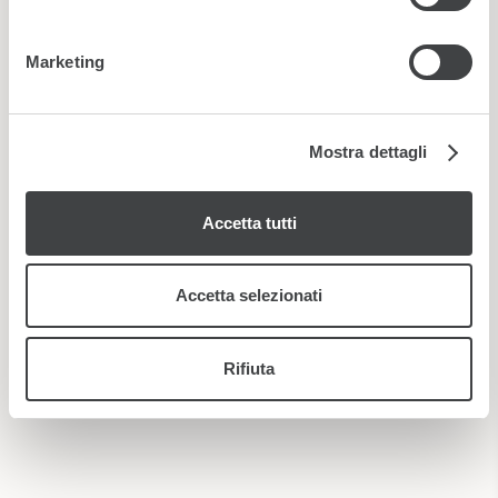
modificare o ritirare il tuo consenso in qualsiasi momento
*
Ho letto e accetto la
privacy policy
dalla Dichiarazione sui cookie.
Marketing
Utilizziamo i cookie per personalizzare contenuti ed
Nuovo
|
Audio
annunci, per fornire funzionalità dei social media e per
analizzare il nostro traffico. Condividiamo inoltre
Mostra dettagli
informazioni sul modo in cui utilizza il nostro sito con i
nostri partner che si occupano di analisi dei dati web,
Accetta tutti
pubblicità e social media, i quali potrebbero combinarle
con altre informazioni che ha fornito loro o che hanno
raccolto dal suo utilizzo dei loro servizi.
Accetta selezionati
Rifiuta
ISCRIVITI