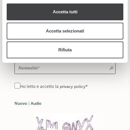
nostri partner che si occupano di analisi dei dati web,
Accetta tutti
pubblicità e social media, i quali potrebbero combinarle
con altre informazioni che ha fornito loro o che hanno
raccolto dal suo utilizzo dei loro servizi.
Accetta selezionati
Rifiuta
*
Ho letto e accetto la
privacy policy
Nuovo
|
Audio