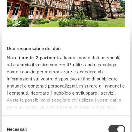
KNIGHTSBRIDGE
Uso responsabile dei dati
The Franklin London
Noi e
i nostri 2 partner
trattiamo i vostri dati personali,
ad esempio il vostro numero IP, utilizzando tecnologie
Situato in un elegante palazzo vittoriano e circondato dai
come i cookie per memorizzare e accedere alle
bellissimi giardini privati Egerton, l’hotel The Franklin
nel
informazioni sul vostro dispositivo al fine di pubblicare
cuore di Londra, Knightsbridge
unisce la cordialità della
annunci e contenuti personalizzati, misurare gli annunci e
dimora privata al servizio impeccabile di un boutique
hotel di lusso.
i contenuti, ricercare il pubblico e sviluppare i servizi.
Avete la possibilità di scegliere chi utilizza i vostri dati e
SCOPRI DI PIÙ
per quali scopi. Le vostre scelte in materia di privacy
sono applicabili solo su questa proprietà digitale in cui
avete effettuato le vostre scelte. È possibile modificare o
Selezione
revocare il proprio consenso in qualsiasi momento dalla
Necessari
del