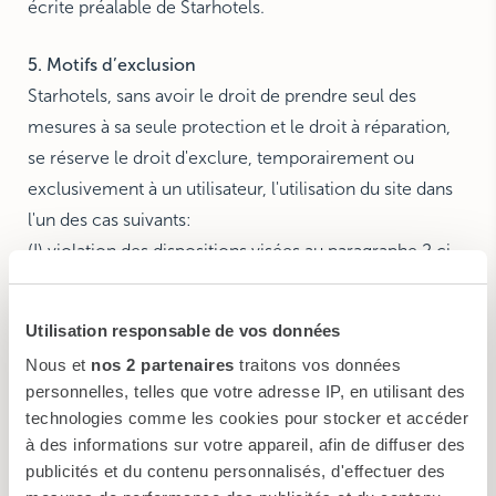
écrite préalable de Starhotels.
5. Motifs d’exclusion
Starhotels, sans avoir le droit de prendre seul des
mesures à sa seule protection et le droit à réparation,
se réserve le droit d'exclure, temporairement ou
exclusivement à un utilisateur, l'utilisation du site dans
l'un des cas suivants:
(I) violation des dispositions visées au paragraphe 2 ci-
dessus;
(Ii) violation des dispositions visées au paragraphe 4 ci-
Utilisation responsable de vos données
dessus.
Nous et
nos 2 partenaires
traitons vos données
personnelles, telles que votre adresse IP, en utilisant des
6. Hyperliens
technologies comme les cookies pour stocker et accéder
Si le site est invoqué par des liens vers d’autres sites
à des informations sur votre appareil, afin de diffuser des
web ou des publicités de tiers, Starhotels n'est pas tenu
publicités et du contenu personnalisés, d'effectuer des
d'examiner ou de vérifier à l'avance ni d'endosser ou de