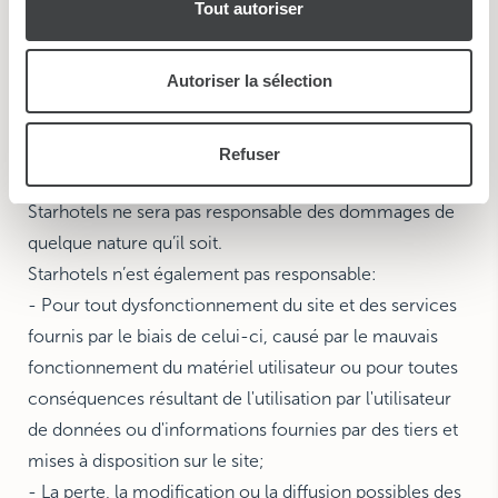
Tout autoriser
publicité et d'analyse, qui peuvent combiner celles-ci
qu’il soit en raison de l'indisponibilité, du manque de
avec d'autres informations que vous leur avez fournies
fiabilité et de l'utilisation incorrecte du site.
ou qu'ils ont collectées lors de votre utilisation de leurs
Autoriser la sélection
Starhotels n'est pas obligé de contrôler et ne contrôle
services.
pas l’absence de virus ou d'autres éléments du contenu
du site qui peuvent provoquer des modifications sur le
Refuser
logiciel ou le matériel d'utilisateurs. Par conséquent,
Starhotels ne sera pas responsable des dommages de
quelque nature qu’il soit.
Starhotels n’est également pas responsable:
- Pour tout dysfonctionnement du site et des services
fournis par le biais de celui-ci, causé par le mauvais
fonctionnement du matériel utilisateur ou pour toutes
conséquences résultant de l'utilisation par l'utilisateur
de données ou d'informations fournies par des tiers et
mises à disposition sur le site;
- La perte, la modification ou la diffusion possibles des