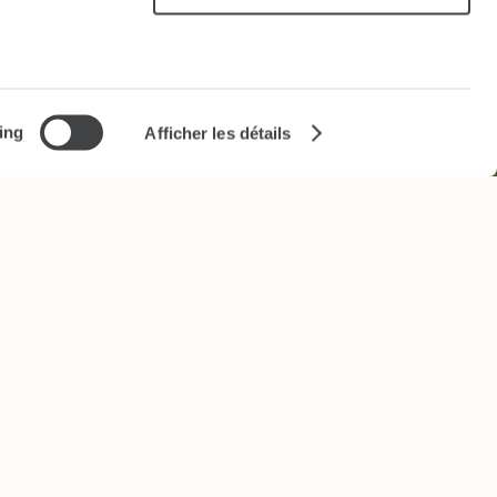
es, reportez-
 moment à
ing
Afficher les détails
ionnalités
formations
yse, qui
s ont