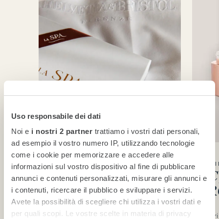
Uso responsabile dei dati
Noi e
i nostri 2 partner
trattiamo i vostri dati personali,
ad esempio il vostro numero IP, utilizzando tecnologie
come i cookie per memorizzare e accedere alle
MEMBERSHIP CARDS
SCOPRI 
informazioni sul vostro dispositivo al fine di pubblicare
DIVENTA
AC
annunci e contenuti personalizzati, misurare gli annunci e
MEMBER
PR
i contenuti, ricercare il pubblico e sviluppare i servizi.
Avete la possibilità di scegliere chi utilizza i vostri dati e
per quali scopi. Le vostre scelte in materia di privacy
Entra nell’esclusivo mondo de LA SPA.
Scopri