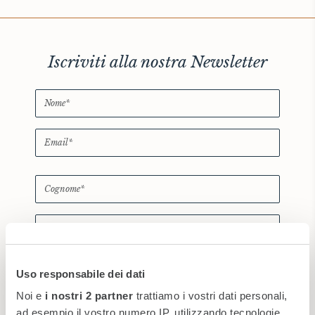
THE HAMPTONS
Villa La Favorita
Iscriviti alla nostra Newsletter
*
Ho letto e accetto la
Uso responsabile dei dati
privacy policy
Noi e
i nostri 2 partner
trattiamo i vostri dati personali,
ad esempio il vostro numero IP, utilizzando tecnologie
Nuovo
|
Audio