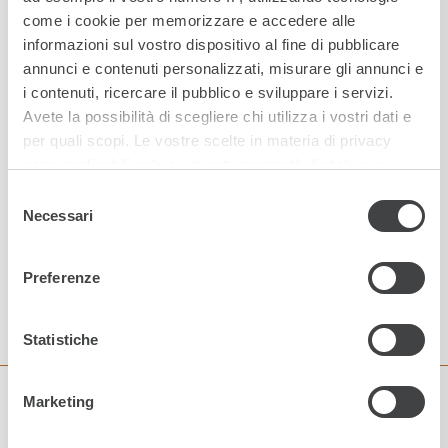
come i cookie per memorizzare e accedere alle
informazioni sul vostro dispositivo al fine di pubblicare
annunci e contenuti personalizzati, misurare gli annunci e
i contenuti, ricercare il pubblico e sviluppare i servizi.
Avete la possibilità di scegliere chi utilizza i vostri dati e
per quali scopi. Le vostre scelte in materia di privacy
sono applicabili solo su questa proprietà digitale in cui
avete effettuato le vostre scelte. È possibile modificare o
Selezione
revocare il proprio consenso in qualsiasi momento dalla
Necessari
del
Dichiarazione sui cookie o facendo clic sull'icona di
consenso
ISCRIVITI
attivazione della privacy.
Preferenze
Approfondisci come vengono elaborati i tuoi dati personali
e imposta le tue preferenze nella
sezione dettagli
. Puoi
Statistiche
modificare o ritirare il tuo consenso in qualsiasi momento
dalla Dichiarazione sui cookie.
Marketing
Utilizziamo i cookie per personalizzare contenuti ed
LA SPA Helvetia & Bristol