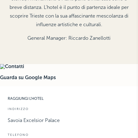
breve distanza. L'hotel è il punto di partenza ideale per
THE HAMPTONS
Villa La Favorita
scoprire Trieste con la sua affascinante mescolanza di
influenze artistiche e culturali.
General Manager:
Riccardo Zanellotti
Guarda su Google Maps
RAGGIUNGI L'HOTEL
INDIRIZZO
Savoia Excelsior Palace
TELEFONO