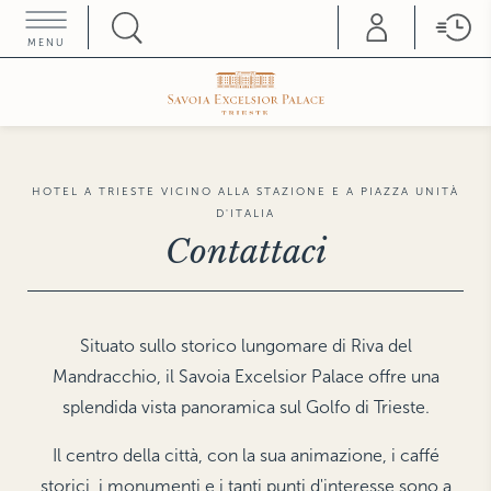
MENU
HOME COLLEZIONE
ROMA
PARIGI
Hotel d'Inghilterra
Castille
FIRENZE
SATURNIA
Helvetia & Bristol
Terme di Saturnia
HOTEL A TRIESTE VICINO ALLA STAZIONE E A PIAZZA UNITÀ
Teatro Luxury Apartments
D'ITALIA
SIENA
Contattaci
Grand Hotel Continental
FORTE DEI MARMI
Hermitage Hotel & Resort
TRIESTE
Savoia Excelsior Palace
LONDRA
The Franklin
The Gore
VENEZIA
Situato sullo storico lungomare di Riva del
Splendid Venice
The Pelham
Hotel Gabrielli
Mandracchio, il Savoia Excelsior Palace offre una
Gabrielli Luxury
MILANO
splendida vista panoramica sul Golfo di Trieste.
Rosa Grand
Apartments
Duomo Luxury Apartments
VICENZA
Il centro della città, con la sua animazione, i caffé
Hotel Villa Michelangelo
NEW YORK
storici, i monumenti e i tanti punti d'interesse sono a
The Michelangelo