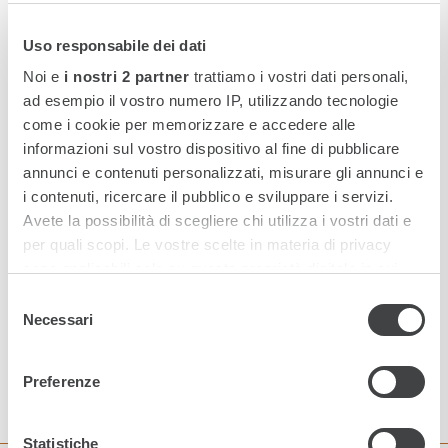
DALLA STAZIONE
Uso responsabile dei dati
Noi e
i nostri 2 partner
trattiamo i vostri dati personali,
Dalla Stazione Centrale (800 m), prendere l'autobus di
ad esempio il vostro numero IP, utilizzando tecnologie
linea n.8 o n.30 che vi porteranno proprio di fronte
come i cookie per memorizzare e accedere alle
l'albergo. Potrete così ammirare l'ingresso
informazioni sul vostro dispositivo al fine di pubblicare
monumentale dell'hotel Savoia Excelsior Palace.
annunci e contenuti personalizzati, misurare gli annunci e
i contenuti, ricercare il pubblico e sviluppare i servizi.
Avete la possibilità di scegliere chi utilizza i vostri dati e
per quali scopi. Le vostre scelte in materia di privacy
DALL'AUTOSTRADA
sono applicabili solo su questa proprietà digitale in cui
avete effettuato le vostre scelte. È possibile modificare o
Selezione
revocare il proprio consenso in qualsiasi momento dalla
Necessari
del
Dichiarazione sui cookie o facendo clic sull'icona di
DALL'AEROPORTO
consenso
attivazione della privacy.
Preferenze
Approfondisci come vengono elaborati i tuoi dati personali
e imposta le tue preferenze nella
sezione dettagli
. Puoi
Statistiche