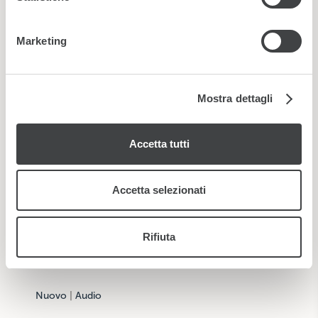
modificare o ritirare il tuo consenso in qualsiasi momento
dalla Dichiarazione sui cookie.
Iscriviti alla nostra Newsletter
Marketing
Utilizziamo i cookie per personalizzare contenuti ed
annunci, per fornire funzionalità dei social media e per
analizzare il nostro traffico. Condividiamo inoltre
Mostra dettagli
informazioni sul modo in cui utilizza il nostro sito con i
nostri partner che si occupano di analisi dei dati web,
Accetta tutti
pubblicità e social media, i quali potrebbero combinarle
con altre informazioni che ha fornito loro o che hanno
raccolto dal suo utilizzo dei loro servizi.
Accetta selezionati
Rifiuta
*
Ho letto e accetto la
privacy policy
Nuovo
|
Audio