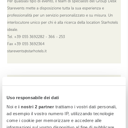
Per qualsiasi tipo di evento, il team di specialisti del Group Desk
Starevents mette a disposizione tutta la sua esperienza e
professionalità per un servizio personalizzato e su misura. Un
interlocutore unico per chi è alla ricerca della location Starhotels
ideale.
Tel. +39 055 3692282 - 366 - 253
Fax +39 055 3692364
starevents@starhotels.it
Ristorazione
Uso responsabile dei dati
Le Maschere, un ristorante romantico nel pieno centro di Venezia,
Noi e
i nostri 2 partner
trattiamo i vostri dati personali,
che propone specialità di terra e mare.
ad esempio il vostro numero IP, utilizzando tecnologie
Un Lounge Bar affacciato sul canale, perfetto per godersi uno
come i cookie per memorizzare e accedere alle
Spritz serale.
informazioni sul vostro dispositivo al fine di pubblicare