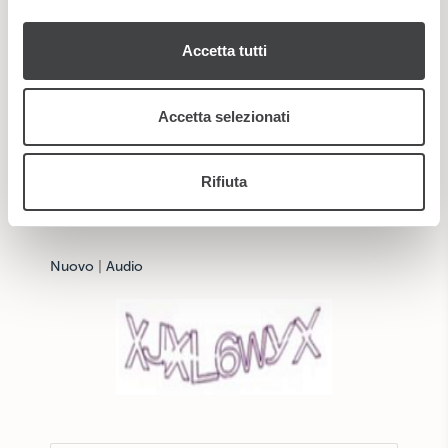
informazioni sul modo in cui utilizza il nostro sito con i
nostri partner che si occupano di analisi dei dati web,
Accetta tutti
pubblicità e social media, i quali potrebbero combinarle
con altre informazioni che ha fornito loro o che hanno
raccolto dal suo utilizzo dei loro servizi.
Accetta selezionati
Rifiuta
*
Ho letto e accetto la
privacy policy
Nuovo
|
Audio