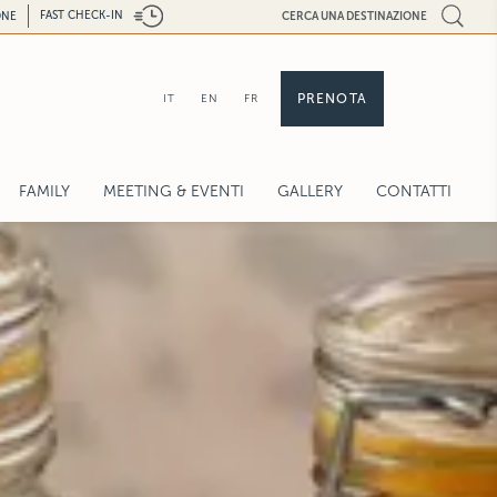
FAST CHECK-IN
ONE
CERCA UNA DESTINAZIONE
PRENOTA
IT
EN
FR
FAMILY
MEETING & EVENTI
GALLERY
CONTATTI
RICHIESTA PREVENTIVO
BROCHURE
CAPACITÀ SALE
TECNOLOGIA
SERVIZI
RICHIESTA CONTATTO