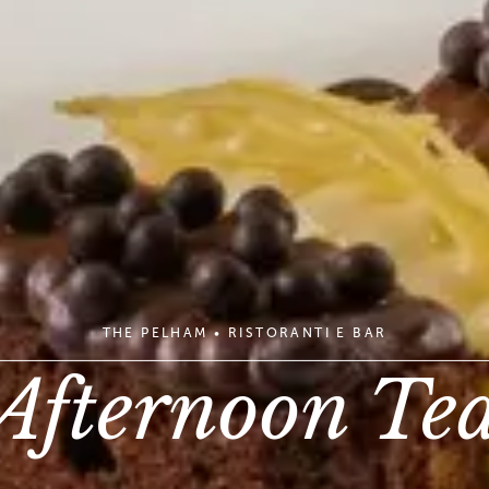
THE PELHAM
•
RISTORANTI E BAR
Afternoon Te