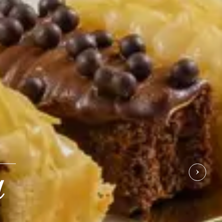
a
NEX