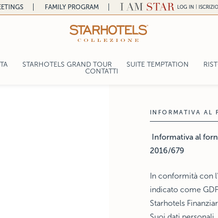
ETINGS
FAMILY PROGRAM
|
LOG IN
ISCRIZI
ITA
STARHOTELS GRAND TOUR
SUITE TEMPTATION
RIS
CONTATTI
a
ntal
INFORMATIVA AL
lace
Informativa al for
2016/679
In conformità con l
indicato come GDPR
Starhotels Finanziari
gelo
Suoi dati personali,