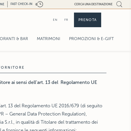
FAST CHECK-IN
ONE
CERCA UNA DESTINAZIONE
PRENOTA
EN
FR
TORANTI & BAR
MATRIMONI
PROMOZIONI & E-GIFT
OFFERTE
E-GIFT
 FORNITORE
nitore ai sensi dell’art. 13 del Regolamento UE
’art. 13 del Regolamento UE 2016/679 (di seguito
 – General Data Protection Regulation),
a S.r.l., in qualità di Titolare del trattamento dei
 Le fornisce le seguenti informazioni: