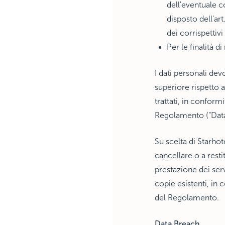
dell'eventuale c
disposto dell’art
dei corrispettiv
Per le finalità d
I dati personali de
superiore rispetto a
trattati, in conformi
Regolamento (“Data
Su scelta di Starhote
cancellare o a resti
prestazione dei serv
copie esistenti, in c
del Regolamento.
Data Breach