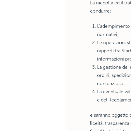
La raccolta ed il tra
condurre:
L’adempimento d
normativi;
Le operazioni st
rapporti tra Star
informazioni pre
La gestione dei r
ordini, spedizion
contenzioso;
La eventuale val
e del Regolame
e saranno oggetto d
liceità, trasparenza