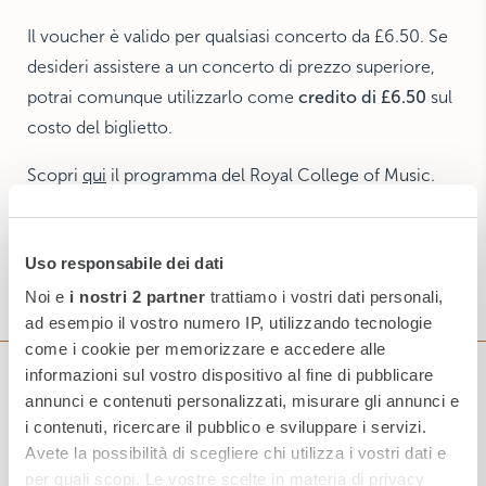
Il voucher è valido per qualsiasi concerto da £6.50. Se
desideri assistere a un concerto di prezzo superiore,
potrai comunque utilizzarlo come
credito di £6.50
sul
costo del biglietto.
Scopri
qui
il programma del Royal College of Music.
PRENOTA ORA
Uso responsabile dei dati
Noi e
i nostri 2 partner
trattiamo i vostri dati personali,
ad esempio il vostro numero IP, utilizzando tecnologie
come i cookie per memorizzare e accedere alle
informazioni sul vostro dispositivo al fine di pubblicare
annunci e contenuti personalizzati, misurare gli annunci e
Iscriviti alla nostra Newsletter
i contenuti, ricercare il pubblico e sviluppare i servizi.
Avete la possibilità di scegliere chi utilizza i vostri dati e
per quali scopi. Le vostre scelte in materia di privacy