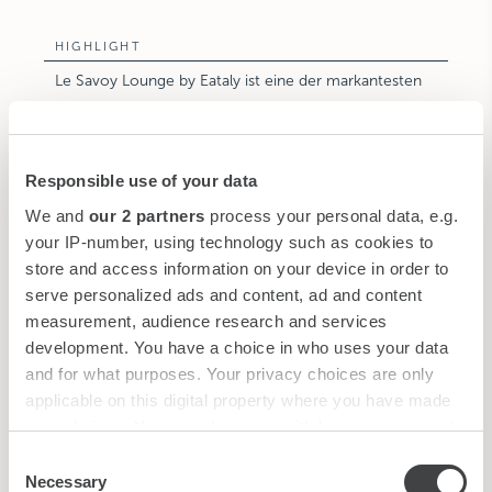
HIGHLIGHT
Le Savoy Lounge by Eataly ist eine der markantesten
Bars in Triest mit seiner muschelförmigen Decke,
luxuriösen Möbeln und Panoramablick auf die Bucht
von Triest.
Responsible use of your data
We and
our 2 partners
process your personal data, e.g.
your IP-number, using technology such as cookies to
store and access information on your device in order to
serve personalized ads and content, ad and content
measurement, audience research and services
development. You have a choice in who uses your data
and for what purposes. Your privacy choices are only
applicable on this digital property where you have made
your choices. You can change or withdraw your consent
any time from the Cookie Declaration or by clicking on
Consent
the Privacy trigger icon.
Necessary
Selection