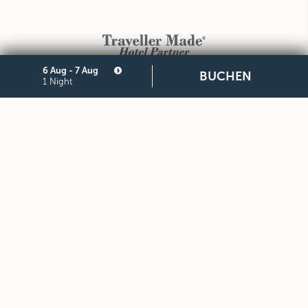
6 Aug - 7 Aug
BUCHEN
1 Night
The Group
Careers
Press
Site Map
Privacy
Cookie
Legal Notes and General
Partners
Terms and Conditions of
Purchase