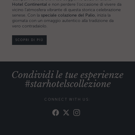
Hotel Continental
e non perdere l'occasione di vivere da
vicino l’atmosfera vibrante di questa storica celebrazione
senese. Con la
speciale colazione del Palio
, inizia la
giornata con un omaggio autentico alla tradizione da
vero contradaiolo.
SCOPRI DI PIÙ
Condividi le tue esperienze
#starhotelscollezione
CONNECT WITH US: