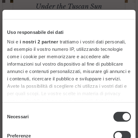
Under the Tuscan Sun
Per tutto il mese di settembre, scegli il tuo
itinerario tra Siena, Firenze e Forte dei Marmi,
soggiornando nelle strutture Starhotels
Uso responsabile dei dati
Collezione in Toscana con il 20% di sconto
Noi e
i nostri 2 partner
trattiamo i vostri dati personali,
sul soggiorno con colazione inclusa e altri
benefit esclusivi.
ad esempio il vostro numero IP, utilizzando tecnologie
come i cookie per memorizzare e accedere alle
informazioni sul vostro dispositivo al fine di pubblicare
annunci e contenuti personalizzati, misurare gli annunci e
i contenuti, ricercare il pubblico e sviluppare i servizi.
Avete la possibilità di scegliere chi utilizza i vostri dati e
per quali scopi. Le vostre scelte in materia di privacy
sono applicabili solo su questa proprietà digitale in cui
avete effettuato le vostre scelte. È possibile modificare o
Selezione
revocare il proprio consenso in qualsiasi momento dalla
Necessari
del
Dichiarazione sui cookie o facendo clic sull'icona di
consenso
attivazione della privacy.
Preferenze