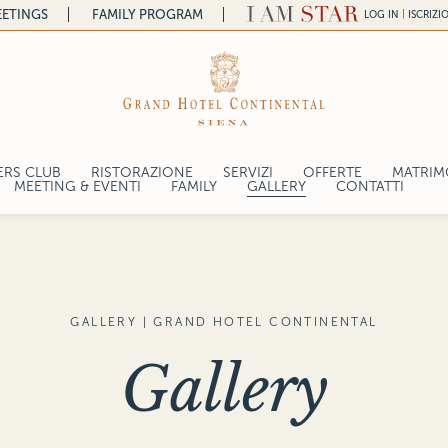
ETINGS
FAMILY PROGRAM
|
LOG IN
ISCRIZI
ERS CLUB
RISTORAZIONE
SERVIZI
OFFERTE
MATRIMO
a
MEETING & EVENTI
FAMILY
GALLERY
CONTATTI
RISTORANTE SAPORDIVINO
ntal
RICHIESTA PREVENTIVO
LOUNGE BAR BY SAPORDIVINO
CAPACITA SALE
lace
WINE CELLAR BY SAPORDIVINO
TECNOLOGIA
GALLERY | GRAND HOTEL CONTINENTAL
SERVIZI
RICHIESTA CONTATTO
Gallery
gelo