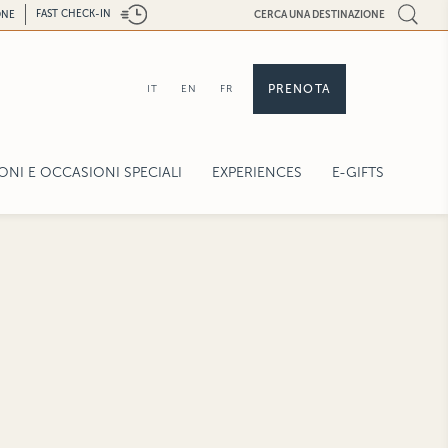
FAST CHECK-IN
ONE
CERCA UNA DESTINAZIONE
PRENOTA
IT
EN
FR
NI E OCCASIONI SPECIALI
EXPERIENCES
E-GIFTS
CRAFT EXPERIENCES