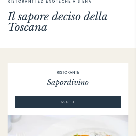
RISTORANTI ED ENOTECHE A SIENA
THE HAMPTONS
Il sapore deciso della
Villa La Favorita
Toscana
RISTORANTE
Sapordivino
SCOPRI