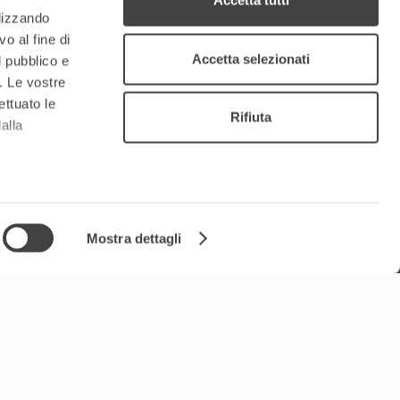
Accetta tutti
ilizzando
o al fine di
Accetta selezionati
l pubblico e
i. Le vostre
ettuato le
Rifiuta
alla
a
sezione
e sui cookie.
Mostra dettagli
cial media e
nostro sito
i potrebbero
ei loro