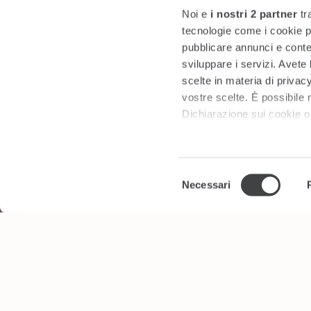
Noi e
i nostri 2 partner
tr
tecnologie come i cookie p
pubblicare annunci e conten
sviluppare i servizi. Avete l
scelte in materia di privacy
vostre scelte. È possibile
Dichiarazione sui cookie o 
Approfondisci come vengono
dettagli
. Puoi modificare o
Selezione
Necessari
del
Utilizziamo i cookie per pe
consenso
per analizzare il nostro tra
con i nostri partner che si
combinarle con altre inform
servizi.