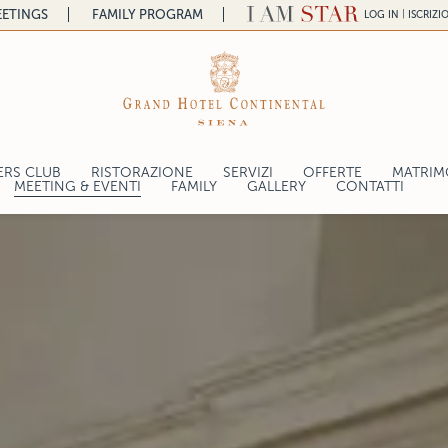
ETINGS
FAMILY PROGRAM
|
LOG IN
ISCRIZI
ERS CLUB
RISTORAZIONE
SERVIZI
OFFERTE
MATRIMO
a
MEETING & EVENTI
FAMILY
GALLERY
CONTATTI
RISTORANTE SAPORDIVINO
ntal
RICHIESTA PREVENTIVO
LOUNGE BAR BY SAPORDIVINO
CAPACITA SALE
lace
WINE CELLAR BY SAPORDIVINO
TECNOLOGIA
SERVIZI
RICHIESTA CONTATTO
gelo