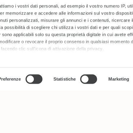
attiamo i vostri dati personali, ad esempio il vostro numero IP, ut
er memorizzare e accedere alle informazioni sul vostro dispositiv
uti personalizzati, misurare gli annunci e i contenuti, ricercare i
a possibilità di scegliere chi utilizza i vostri dati e per quali scop
 sono applicabili solo su questa proprietà digitale in cui avete eff
 modificare o revocare il proprio consenso in qualsiasi momento d
facendo clic sull'icona di attivazione della privacy.
 elaborati i tuoi dati personali e imposta le tue preferenze nell
 ritirare il tuo consenso in qualsiasi momento dalla Dichiarazion
Preferenze
Statistiche
Marketing
rsonalizzare contenuti ed annunci, per fornire funzionalità dei so
ffico. Condividiamo inoltre informazioni sul modo in cui utilizza il 
 occupano di analisi dei dati web, pubblicità e social media, i qual
azioni che ha fornito loro o che hanno raccolto dal suo utilizzo d