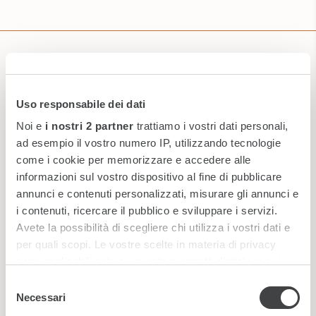
Iscriviti alla nostra Newsletter
Uso responsabile dei dati
Noi e
i nostri 2 partner
trattiamo i vostri dati personali,
ad esempio il vostro numero IP, utilizzando tecnologie
come i cookie per memorizzare e accedere alle
informazioni sul vostro dispositivo al fine di pubblicare
annunci e contenuti personalizzati, misurare gli annunci e
i contenuti, ricercare il pubblico e sviluppare i servizi.
Avete la possibilità di scegliere chi utilizza i vostri dati e
per quali scopi. Le vostre scelte in materia di privacy
sono applicabili solo su questa proprietà digitale in cui
avete effettuato le vostre scelte. È possibile modificare o
Selezione
*
Ho letto e accetto la
privacy policy
revocare il proprio consenso in qualsiasi momento dalla
Necessari
del
Dichiarazione sui cookie o facendo clic sull'icona di