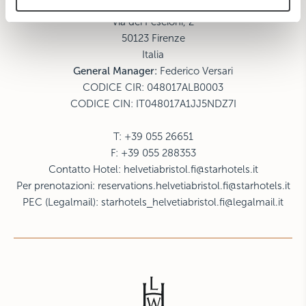
Helvetia & Bristol
Via dei Pescioni, 2
50123 Firenze
Italia
General Manager:
Federico Versari
CODICE CIR: 048017ALB0003
CODICE CIN: IT048017A1JJ5NDZ7I
T: +39 055 26651
F: +39 055 288353
Contatto Hotel:
helvetiabristol.fi@starhotels.it
Per prenotazioni:
reservations.helvetiabristol.fi@starhotels.it
PEC (Legalmail):
starhotels_helvetiabristol.fi@legalmail.it