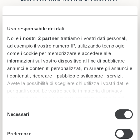
Uso responsabile dei dati
Noi e
i nostri 2 partner
trattiamo i vostri dati personali,
ad esempio il vostro numero IP, utilizzando tecnologie
come i cookie per memorizzare e accedere alle
informazioni sul vostro dispositivo al fine di pubblicare
annunci e contenuti personalizzati, misurare gli annunci e
i contenuti, ricercare il pubblico e sviluppare i servizi.
Avete la possibilità di scegliere chi utilizza i vostri dati e
per quali scopi. Le vostre scelte in materia di privacy
*
Ho letto e accetto la
privacy policy
sono applicabili solo su questa proprietà digitale in cui
avete effettuato le vostre scelte. È possibile modificare o
Selezione
Nuovo
|
Audio
revocare il proprio consenso in qualsiasi momento dalla
Necessari
del
Dichiarazione sui cookie o facendo clic sull'icona di
consenso
attivazione della privacy.
Preferenze