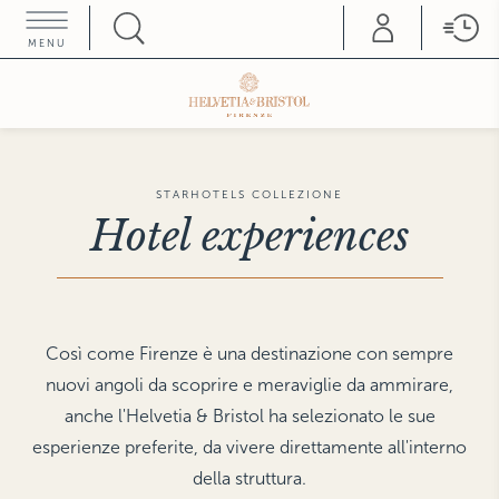
MENU
HOME COLLEZIONE
ROMA
PARIGI
Hotel d'Inghilterra
Castille
FIRENZE
SATURNIA
Helvetia & Bristol
Terme di Saturnia
STARHOTELS COLLEZIONE
Teatro Luxury Apartments
Hotel experiences
SIENA
Grand Hotel Continental
FORTE DEI MARMI
Hermitage Hotel & Resort
TRIESTE
Savoia Excelsior Palace
LONDRA
The Franklin
The Gore
VENEZIA
Così come Firenze è una destinazione con sempre
Splendid Venice
The Pelham
Hotel Gabrielli
nuovi angoli da scoprire e meraviglie da ammirare,
Gabrielli Luxury
MILANO
anche l'Helvetia & Bristol ha selezionato le sue
Rosa Grand
Apartments
Duomo Luxury Apartments
esperienze preferite, da vivere direttamente all'interno
VICENZA
Hotel Villa Michelangelo
della struttura.
NEW YORK
The Michelangelo