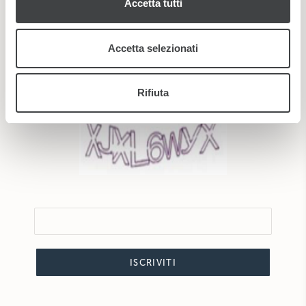
Accetta tutti
pubblicità e social media, i quali potrebbero combinarle
con altre informazioni che ha fornito loro o che hanno
raccolto dal suo utilizzo dei loro servizi.
*
Ho letto e accetto la
Accetta selezionati
privacy policy
Nuovo
|
Audio
Rifiuta
ISCRIVITI