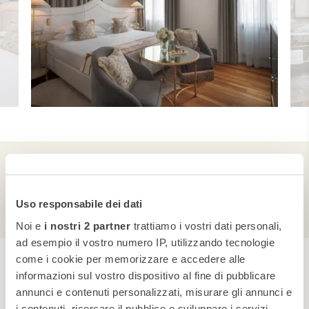
Servizi in Camera
Uso responsabile dei dati
Noi e
i nostri 2 partner
trattiamo i vostri dati personali,
ad esempio il vostro numero IP, utilizzando tecnologie
come i cookie per memorizzare e accedere alle
Prenota ora
informazioni sul vostro dispositivo al fine di pubblicare
annunci e contenuti personalizzati, misurare gli annunci e
i contenuti, ricercare il pubblico e sviluppare i servizi.