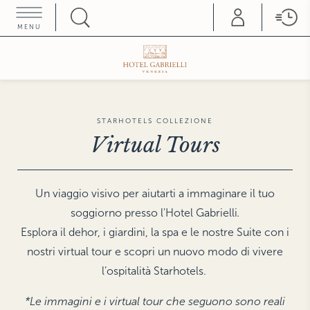
MENU
HOME COLLEZIONE
ROMA
PARIGI
Hotel d'Inghilterra
Castille
FIRENZE
SATURNIA
Helvetia & Bristol
Terme di Saturnia
STARHOTELS COLLEZIONE
Teatro Luxury Apartments
Virtual Tours
SIENA
Grand Hotel Continental
FORTE DEI MARMI
Hermitage Hotel & Resort
TRIESTE
Savoia Excelsior Palace
LONDRA
Un viaggio visivo per aiutarti a immaginare il tuo
The Franklin
soggiorno presso l'Hotel Gabrielli
.
The Gore
VENEZIA
Splendid Venice
The Pelham
Esplora il dehor, i giardini, la spa e le nostre Suite con i
Hotel Gabrielli
Gabrielli Luxury
nostri virtual tour e scopri un nuovo modo di vivere
MILANO
Rosa Grand
Apartments
l’ospitalità Starhotels.
Duomo Luxury Apartments
VICENZA
Hotel Villa Michelangelo
NEW YORK
*Le immagini e i virtual tour che seguono sono reali
The Michelangelo