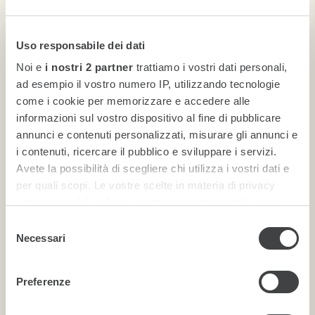
Uso responsabile dei dati
Family Connecting
Noi e
i nostri 2 partner
trattiamo i vostri dati personali,
ad esempio il vostro numero IP, utilizzando tecnologie
come i cookie per memorizzare e accedere alle
informazioni sul vostro dispositivo al fine di pubblicare
annunci e contenuti personalizzati, misurare gli annunci e
i contenuti, ricercare il pubblico e sviluppare i servizi.
Avete la possibilità di scegliere chi utilizza i vostri dati e
per quali scopi. Le vostre scelte in materia di privacy
sono applicabili solo su questa proprietà digitale in cui
avete effettuato le vostre scelte. È possibile modificare o
Selezione
revocare il proprio consenso in qualsiasi momento dalla
Necessari
del
Dichiarazione sui cookie o facendo clic sull'icona di
Family Connecting Vista Laguna
consenso
attivazione della privacy.
Preferenze
Approfondisci come vengono elaborati i tuoi dati personali