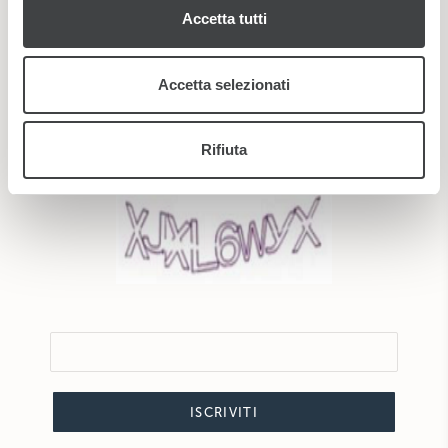
Accetta tutti
pubblicità e social media, i quali potrebbero combinarle
con altre informazioni che ha fornito loro o che hanno
raccolto dal suo utilizzo dei loro servizi.
Accetta selezionati
*
Ho letto e accetto la
privacy policy
Rifiuta
Nuovo
|
Audio
ISCRIVITI