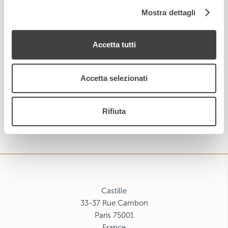
analizzare il nostro traffico. Condividiamo inoltre
Mostra dettagli
informazioni sul modo in cui utilizza il nostro sito con i
nostri partner che si occupano di analisi dei dati web,
Accetta tutti
pubblicità e social media, i quali potrebbero combinarle
con altre informazioni che ha fornito loro o che hanno
raccolto dal suo utilizzo dei loro servizi.
Accetta selezionati
ISCRIVITI
Rifiuta
Castille
33-37 Rue Cambon
Paris 75001
France