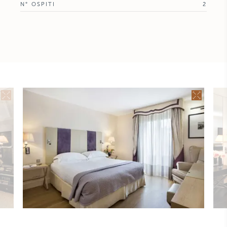
N° OSPITI
2