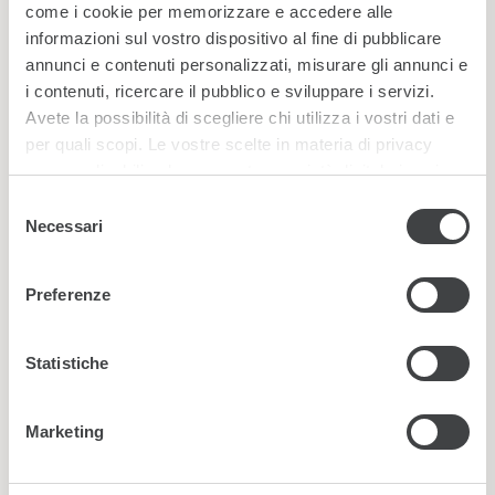
come i cookie per memorizzare e accedere alle
Iscriviti alla nostra Newsletter
informazioni sul vostro dispositivo al fine di pubblicare
annunci e contenuti personalizzati, misurare gli annunci e
i contenuti, ricercare il pubblico e sviluppare i servizi.
Avete la possibilità di scegliere chi utilizza i vostri dati e
per quali scopi. Le vostre scelte in materia di privacy
sono applicabili solo su questa proprietà digitale in cui
avete effettuato le vostre scelte. È possibile modificare o
Selezione
revocare il proprio consenso in qualsiasi momento dalla
Necessari
del
Dichiarazione sui cookie o facendo clic sull'icona di
consenso
attivazione della privacy.
Preferenze
Approfondisci come vengono elaborati i tuoi dati personali
e imposta le tue preferenze nella
sezione dettagli
*
. Puoi
Ho letto e accetto la
privacy policy
Statistiche
modificare o ritirare il tuo consenso in qualsiasi momento
dalla Dichiarazione sui cookie.
Nuovo
|
Audio
Marketing
Utilizziamo i cookie per personalizzare contenuti ed
annunci, per fornire funzionalità dei social media e per