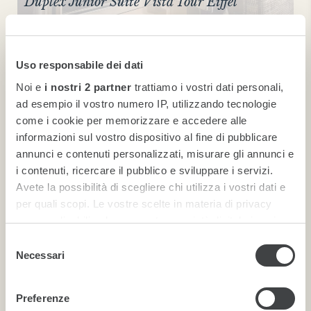
Duplex Junior Suite Vista Tour Eiffel
Uso responsabile dei dati
Noi e
i nostri 2 partner
trattiamo i vostri dati personali,
ad esempio il vostro numero IP, utilizzando tecnologie
come i cookie per memorizzare e accedere alle
informazioni sul vostro dispositivo al fine di pubblicare
annunci e contenuti personalizzati, misurare gli annunci e
i contenuti, ricercare il pubblico e sviluppare i servizi.
Avete la possibilità di scegliere chi utilizza i vostri dati e
Duplex Junior Suite
per quali scopi. Le vostre scelte in materia di privacy
sono applicabili solo su questa proprietà digitale in cui
avete effettuato le vostre scelte. È possibile modificare o
Selezione
revocare il proprio consenso in qualsiasi momento dalla
Necessari
del
Dichiarazione sui cookie o facendo clic sull'icona di
consenso
attivazione della privacy.
Preferenze