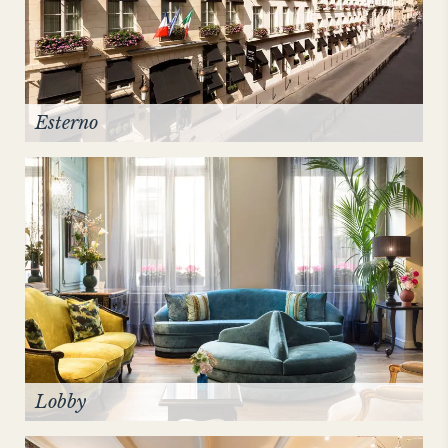
THE HAMPTONS
Villa La Favorita
Esterno
Lobby