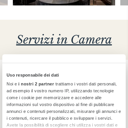
Servizi in Camera
Uso responsabile dei dati
Prenota ora
Noi e
i nostri 2 partner
trattiamo i vostri dati personali,
ad esempio il vostro numero IP, utilizzando tecnologie
MIGLIOR TARIFFA GARANTITA
come i cookie per memorizzare e accedere alle
informazioni sul vostro dispositivo al fine di pubblicare
annunci e contenuti personalizzati, misurare gli annunci e
PRENOTA
i contenuti, ricercare il pubblico e sviluppare i servizi.
Avete la possibilità di scegliere chi utilizza i vostri dati e