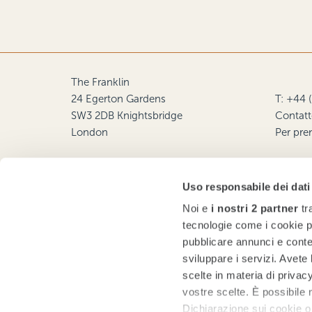
The Franklin
24 Egerton Gardens
T: +44 
SW3 2DB Knightsbridge
Contatt
London
Per pre
Deputy Hotel Manager
:
Adella
Makdessi
Uso responsabile dei dati
Cluster General Manager:
Stefano
Noi e
i nostri 2 partner
tr
Squecco
tecnologie come i cookie p
pubblicare annunci e conten
sviluppare i servizi. Avete l
scelte in materia di privacy
vostre scelte. È possibile
Dichiarazione sui cookie o 