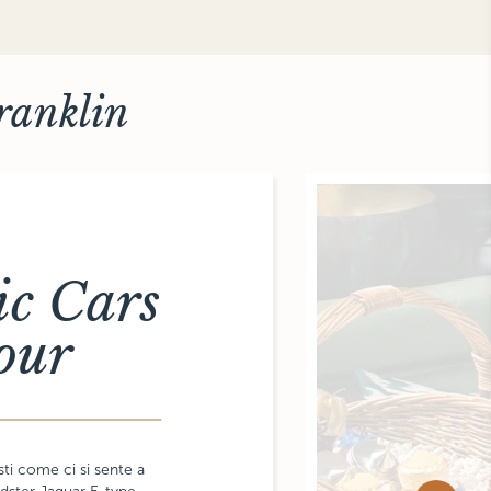
Franklin
ic Cars
our
sti come ci si sente a