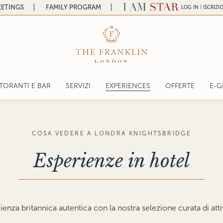
ETINGS
FAMILY PROGRAM
|
LOG IN
ISCRIZI
TORANTI E BAR
SERVIZI
EXPERIENCES
OFFERTE
E-G
a
E FRANKLIN RESTAURANT
ESPERIENZE IN HOTEL
ntal
E FRANKLIN BAR
COSA VEDERE A LONDRA KNIGHTSBRIDGE
lace
E WICKED WIZARD AFTERNOON TEA
Esperienze in hotel
 CHEF
nza britannica autentica con la nostra selezione curata di attiv
gelo