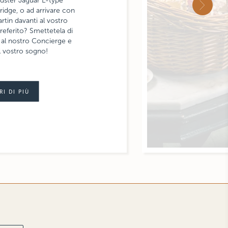
dster Jaguar E-type
NEX
idge, o ad arrivare con
rtin davanti al vostro
referito? Smettetela di
 al nostro Concierge e
il vostro sogno!
RI DI PIÙ