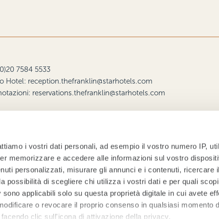
(0)20 7584 5533
o Hotel:
reception.thefranklin@starhotels.com
notazioni:
reservations.thefranklin@starhotels.com
attiamo i vostri dati personali, ad esempio il vostro numero IP, ut
er memorizzare e accedere alle informazioni sul vostro dispositiv
uti personalizzati, misurare gli annunci e i contenuti, ricercare i
a possibilità di scegliere chi utilizza i vostri dati e per quali scop
 sono applicabili solo su questa proprietà digitale in cui avete eff
 modificare o revocare il proprio consenso in qualsiasi momento d
facendo clic sull'icona di attivazione della privacy.