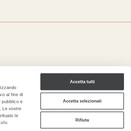
Accetta tutti
ilizzando
o al fine di
Accetta selezionati
l pubblico e
i. Le vostre
ettuato le
Rifiuta
alla