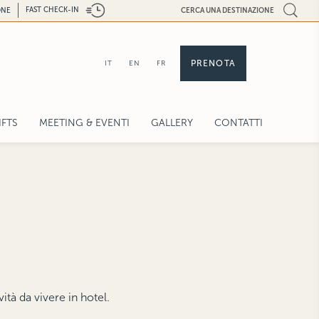
FAST CHECK-IN
ONE
CERCA UNA DESTINAZIONE
PRENOTA
IT
EN
FR
IFTS
MEETING & EVENTI
GALLERY
CONTATTI
RICHIESTA PREVENTIVO
BROCHURE
CAPACITÀ SALE
TECNOLOGIA
SERVIZI
RICHIESTA CONTATTO
ità da vivere in hotel.