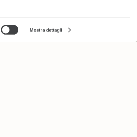
a
sezione
e sui cookie.
Mostra dettagli
cial media e
nostro sito
el Sito
Cookie
Partners
Governance
i potrebbero
ei loro