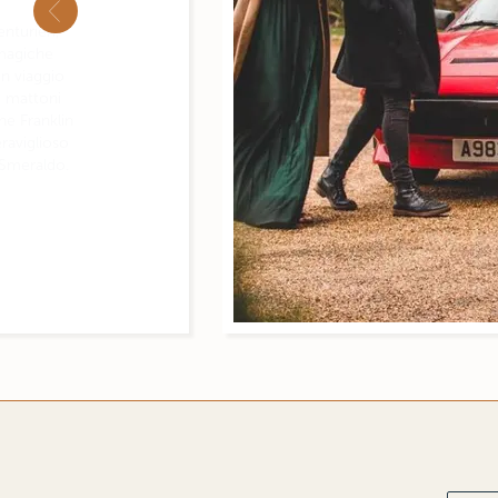
PREVIOUS
nturieri,
 magiche
un viaggio
di mattoni
he Franklin
raviglioso
 Smeraldo.