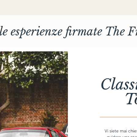
le esperienze firmate The 
Class
T
Vi siete mai chie