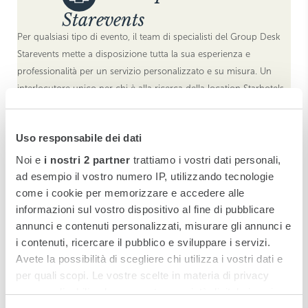
Starevents
Per qualsiasi tipo di evento, il team di specialisti del Group Desk
Starevents mette a disposizione tutta la sua esperienza e
professionalità per un servizio personalizzato e su misura. Un
interlocutore unico per chi è alla ricerca della location Starhotels
ideale.
Tel. +39 055 3692282 - 366 - 253
Uso responsabile dei dati
Fax +39 055 3692364
starevents@starhotels.it
Noi e
i nostri 2 partner
trattiamo i vostri dati personali,
ad esempio il vostro numero IP, utilizzando tecnologie
come i cookie per memorizzare e accedere alle
informazioni sul vostro dispositivo al fine di pubblicare
annunci e contenuti personalizzati, misurare gli annunci e
i contenuti, ricercare il pubblico e sviluppare i servizi.
Ristorazione
Avete la possibilità di scegliere chi utilizza i vostri dati e
per quali scopi. Le vostre scelte in materia di privacy
Il The Franklin è rinomato anche per il suo ristorante, salotto della
sono applicabili solo su questa proprietà digitale in cui
cucina dell'Head Chef Roberto Roncolato che sapientemente